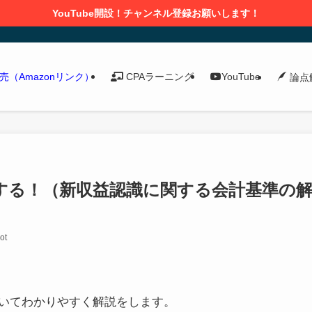
YouTube開設！チャンネル登録お願いします！
発売（Amazonリンク）
CPAラーニング
YouTube
論点
する！（新収益認識に関する会計基準の
ot
いてわかりやすく解説
をします。