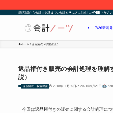
簿記3級から会計士試験まで...会計を学ぶ方に特化したWEBマガジン
7/26新著
ホーム
論点解説
収益認識
返品権付き販売の会計処理を理解
説）
2018年11月30日
2021年9月21日
nob
論点解説
収益認識
今回は
返品権付きの販売に関する会計処理につ