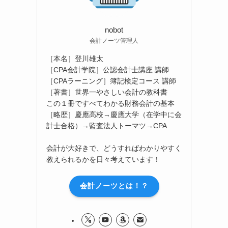
nobot
会計ノーツ管理人
［本名］登川雄太
［CPA会計学院］公認会計士講座 講師
［CPAラーニング］簿記検定コース 講師
［著書］世界一やさしい会計の教科書
この１冊ですべてわかる財務会計の基本
［略歴］慶應高校→慶應大学（在学中に会
計士合格）→監査法人トーマツ→CPA
会計が大好きで、どうすればわかりやすく
教えられるかを日々考えています！
会計ノーツとは！？