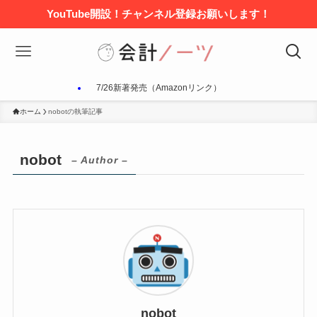
YouTube開設！チャンネル登録お願いします！
7/26新著発売（Amazonリンク）
ホーム
nobotの執筆記事
nobot
– Author –
nobot