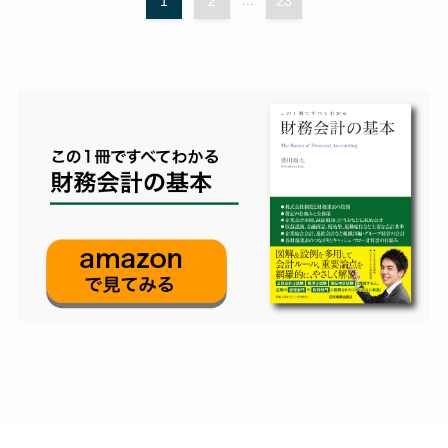
1
2
...
23