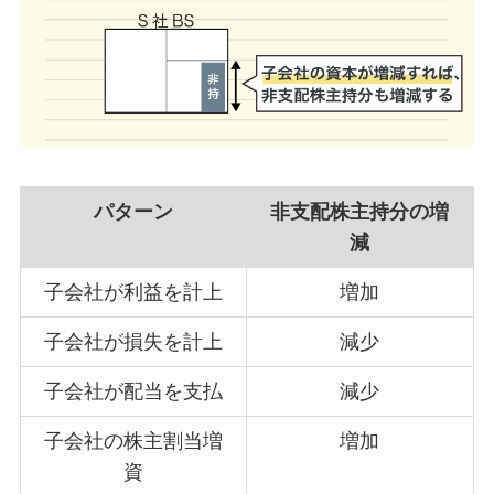
パターン
非支配株主持分の増
減
子会社が
利益
を計上
増加
子会社が
損失
を計上
減少
子会社
が配当を
支払
減少
子会社の
株主割当増
増加
資