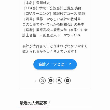
［本名］登川雄太
［CPA会計学院］公認会計士講座 講師
［CPAラーニング］簿記検定コース 講師
［著書］世界一やさしい会計の教科書
この１冊ですべてわかる財務会計の基本
［略歴］慶應高校→慶應大学（在学中に会
計士合格）→監査法人トーマツ→CPA
会計が大好きで、どうすればわかりやすく
教えられるかを日々考えています！
会計ノーツとは！？
最近の人気記事！