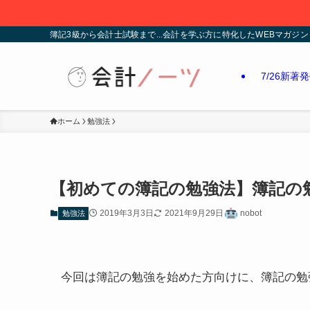
簿記3級から会計士試験まで...会計を学ぶ方に特化したWEBマガジン
7/26新著
ホーム
勉強法
【初めての簿記の勉強法】簿記の
2019年3月3日
2021年9月29日
nobot
勉強法
今回は
簿記の勉強を始めた方向け
に、簿記の勉