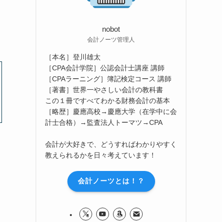
nobot
会計ノーツ管理人
［本名］登川雄太
［CPA会計学院］公認会計士講座 講師
［CPAラーニング］簿記検定コース 講師
［著書］世界一やさしい会計の教科書
この１冊ですべてわかる財務会計の基本
［略歴］慶應高校→慶應大学（在学中に会
計士合格）→監査法人トーマツ→CPA
会計が大好きで、どうすればわかりやすく
教えられるかを日々考えています！
会計ノーツとは！？