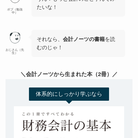
たいな！
ボブ（勉強
中）
それなら、
会計ノーツの書籍
を読
むのじゃ！
おじさん（先
生）
＼会計ノーツから生まれた本（2冊）／
体系的にしっかり学ぶなら