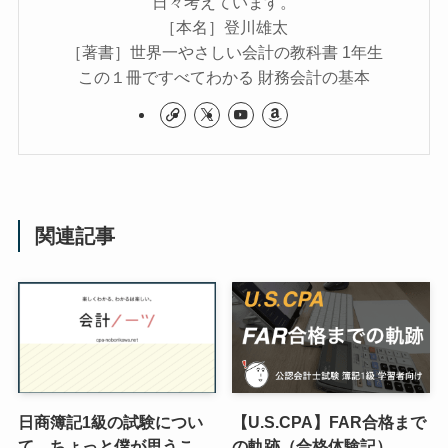
日々考えています。
［本名］登川雄太
［著書］世界一やさしい会計の教科書 1年生
この１冊ですべてわかる 財務会計の基本
関連記事
日商簿記1級の試験につい
【U.S.CPA】FAR合格まで
て、ちょっと僕が思うこ
の軌跡（合格体験記）