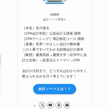
nobot
会計ノーツ管理人
［本名］登川雄太
［CPA会計学院］公認会計士講座 講師
［CPAラーニング］簿記検定コース 講師
［著書］世界一やさしい会計の教科書
この１冊ですべてわかる財務会計の基本
［略歴］慶應高校→慶應大学（在学中に会
計士合格）→監査法人トーマツ→CPA
会計が大好きで、どうすればわかりやすく
教えられるかを日々考えています！
会計ノーツとは！？