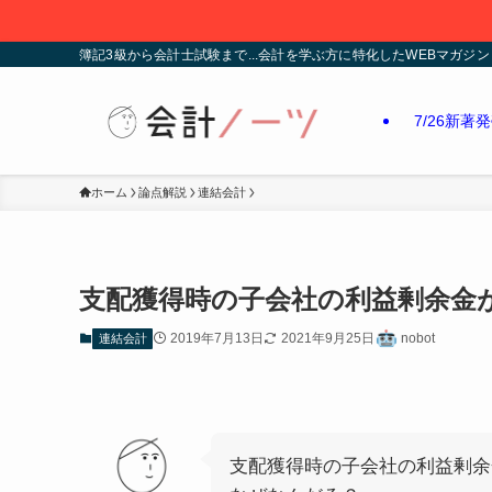
簿記3級から会計士試験まで...会計を学ぶ方に特化したWEBマガジン
7/26新著
ホーム
論点解説
連結会計
支配獲得時の子会社の利益剰余金
2019年7月13日
2021年9月25日
nobot
連結会計
支配獲得時の子会社の利益剰余