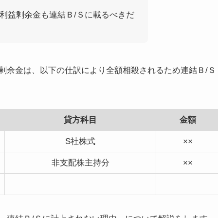
利益剰余金も連結Ｂ/Ｓに載るべきだ
剰余金は、
以下の仕訳により全額相殺される
ため連結Ｂ/Ｓ
貸方科目
金額
S社株式
××
非支配株主持分
××