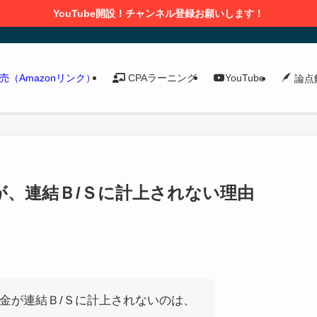
YouTube開設！チャンネル登録お願いします！
発売（Amazonリンク）
CPAラーニング
YouTube
論点
が、連結Ｂ/Ｓに計上されない理由
金が連結Ｂ/Ｓに計上されないのは、