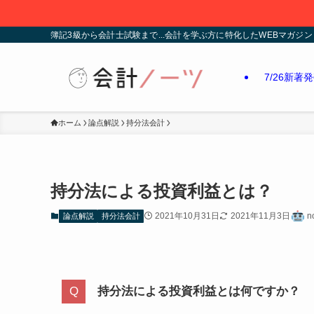
簿記3級から会計士試験まで...会計を学ぶ方に特化したWEBマガジン
7/26新著
ホーム
論点解説
持分法会計
持分法による投資利益とは？
2021年10月31日
2021年11月3日
n
論点解説
持分法会計
持分法による投資利益とは何ですか？