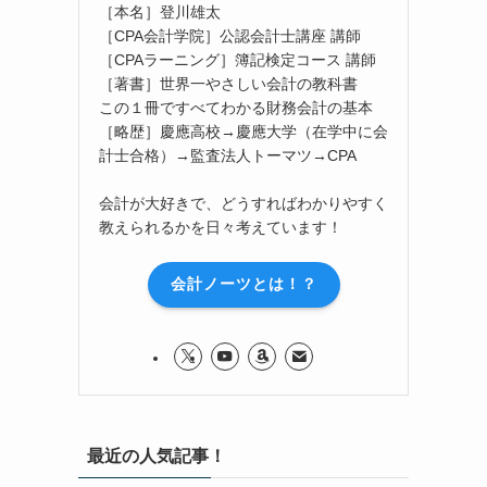
［本名］登川雄太
［CPA会計学院］公認会計士講座 講師
［CPAラーニング］簿記検定コース 講師
［著書］世界一やさしい会計の教科書
この１冊ですべてわかる財務会計の基本
［略歴］慶應高校→慶應大学（在学中に会
計士合格）→監査法人トーマツ→CPA
会計が大好きで、どうすればわかりやすく
教えられるかを日々考えています！
会計ノーツとは！？
最近の人気記事！