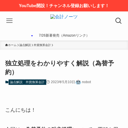
YouTube開設！チャンネル登録お願いします！
7/26新著発売（Amazonリンク）
ホーム
論点解説
外貨換算会計
独立処理をわかりやすく解説（為替予
約）
2023年5月10日
nobot
論点解説
外貨換算会計
こんにちは！