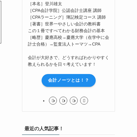
［本名］登川雄太
［CPA会計学院］公認会計士講座 講師
［CPAラーニング］簿記検定コース 講師
［著書］世界一やさしい会計の教科書
この１冊ですべてわかる財務会計の基本
［略歴］慶應高校→慶應大学（在学中に会
計士合格）→監査法人トーマツ→CPA
会計が大好きで、どうすればわかりやすく
教えられるかを日々考えています！
会計ノーツとは！？
最近の人気記事！