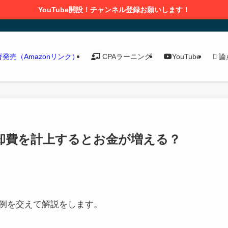
YouTube開設！チャンネル登録お願いします！
論
新著発売（Amazonリンク）
CPAラーニング
YouTube
却費を計上するとお金が増える？
例を交えて解説をします。