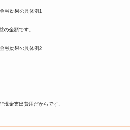
益の金額です。
非現金支出費用
だからです。