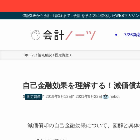
簿記3級から会計士試験まで...会計を学ぶ方に特化したWEBマガジン
7/26
ホーム
論点解説
固定資産
自己金融効果を理解する！減価償
2019年8月12日
2021年9月22日
nobot
固定資産
減価償却の自己金融効果について、図解と具体