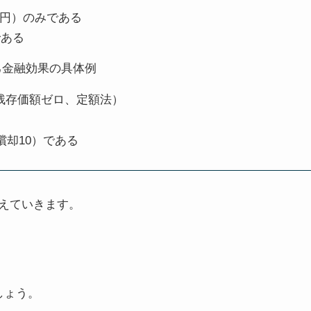
0円）のみである
である
残存価額ゼロ、定額法）
償却10）である
えていきます。
しょう。