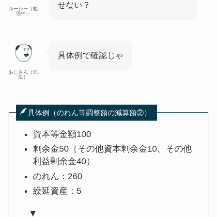
せない？
ルーシー（勉
強中）
具体例で確認じゃ
おじさん（先
生）
具体例（のれん等調整額の減算額②）
資本等金額100
剰余金50（その他資本剰余金10、その他
利益剰余金40）
のれん：260
繰延資産：5
▼