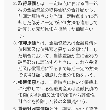
取得原価
とは、一定時点における同一銘
柄の金融資産の取得価額の合計額から、
前回計算時点より当該一定時点までに売
却した部分に一定の評価方法を適用して
計算した売却原価を控除した価額をい
う。
償却原価
とは、金融資産又は金融負債を
債権額又は債務額と異なる金額で計上し
た場合において、当該差額が主に金利の
調整部分に該当するときに、これを弁済
期又は償還期に至るまで毎期一定の方法
で取得価額に加減した後の価額をいう。
帳簿価額
とは、一定時点において帳簿上
に記載している金融資産又は金融負債の
価額(取得原価又は償却原価から評価性
引当金を控除した後の金額)をいう。
貸借対照表価額
とは、期末において貸借