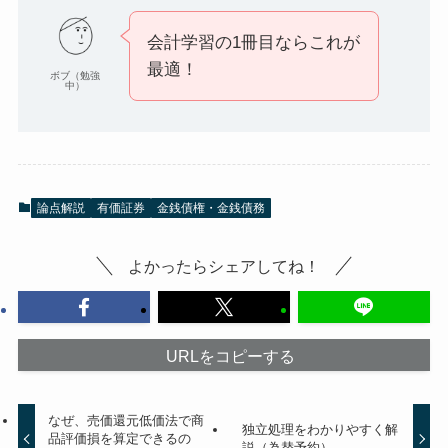
会計学習の1冊目ならこれが
最適！
ボブ（勉強
中）
論点解説
有価証券
金銭債権・金銭債務
よかったらシェアしてね！
URLをコピーする
なぜ、売価還元低価法で商
独立処理をわかりやすく解
品評価損を算定できるの
説（為替予約）