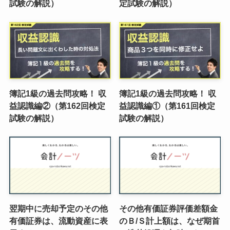
試験の解説）
定試験の解説）
簿記1級の過去問攻略！ 収
簿記1級の過去問攻略！ 収
益認識編②（第162回検定
益認識編①（第161回検定
試験の解説）
試験の解説）
翌期中に売却予定のその他
その他有価証券評価差額金
有価証券は、流動資産に表
のＢ/Ｓ計上額は、なぜ期首