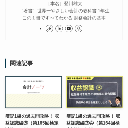
［本名］登川雄太
［著書］世界一やさしい会計の教科書 1年生
この１冊ですべてわかる 財務会計の基本
関連記事
簿記1級の過去問攻略！ 収
簿記1級の過去問攻略！ 収
益認識編⑤（第165回検定
益認識編③④（第164回検