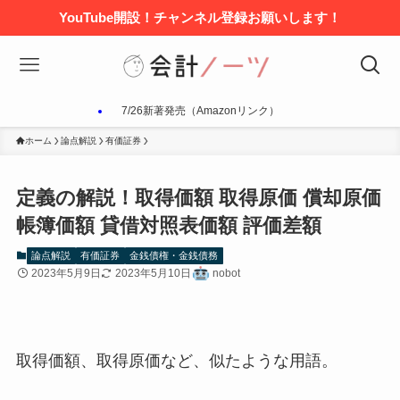
YouTube開設！チャンネル登録お願いします！
7/26新著発売（Amazonリンク）
ホーム
論点解説
有価証券
定義の解説！取得価額 取得原価 償却原価
帳簿価額 貸借対照表価額 評価差額
論点解説
有価証券
金銭債権・金銭債務
2023年5月9日
2023年5月10日
nobot
取得価額、取得原価など、似たような用語。