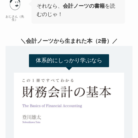
それなら、
会計ノーツの書籍
を読
むのじゃ！
おじさん（先
生）
＼会計ノーツから生まれた本（2冊）／
体系的にしっかり学ぶなら