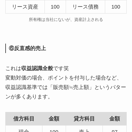
リース資産
100
リース債務
100
所有権は当社にないが、資産計上される
⑥反直感的売上
これは
収益認識全般
です笑
変動対価の場合、ポイントを付与した場合など、
収益認識基準では「販売額≒売上額」というパター
ンが多くあります。
借方科目
金額
貸方科目
金額
現金
100
売上
97