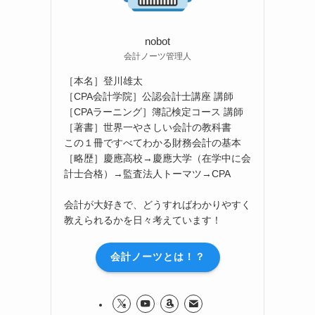
nobot
会計ノーツ管理人
［本名］登川雄太
［CPA会計学院］公認会計士講座 講師
［CPAラーニング］簿記検定コース 講師
［著書］世界一やさしい会計の教科書
この１冊ですべてわかる財務会計の基本
［略歴］慶應高校→慶應大学（在学中に会
計士合格）→監査法人トーマツ→CPA
会計が大好きで、どうすればわかりやすく
教えられるかを日々考えています！
会計ノーツとは！？