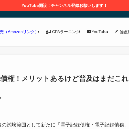
YouTube開設！チャンネル登録お願いします！
発売（Amazonリンク）
CPAラーニング
YouTube
論点
録債権！メリットあるけど普及はまだこれ
t
級の試験範囲として新たに「電子記録債権・電子記録債務」