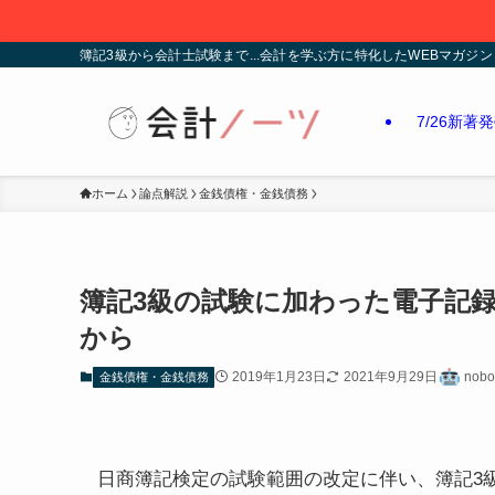
簿記3級から会計士試験まで...会計を学ぶ方に特化したWEBマガジン
7/26新著
ホーム
論点解説
金銭債権・金銭債務
簿記3級の試験に加わった電子記
から
2019年1月23日
2021年9月29日
nobo
金銭債権・金銭債務
日商簿記検定の試験範囲の改定に伴い、
簿記3