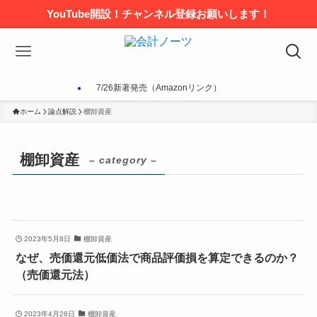
YouTube開設！チャンネル登録お願いします！
7/26新著発売（Amazonリンク）
ホーム
論点解説
棚卸資産
棚卸資産
– category –
2023年5月8日
棚卸資産
なぜ、売価還元低価法で商品評価損を算定できるのか？
（売価還元法）
2023年4月26日
棚卸資産