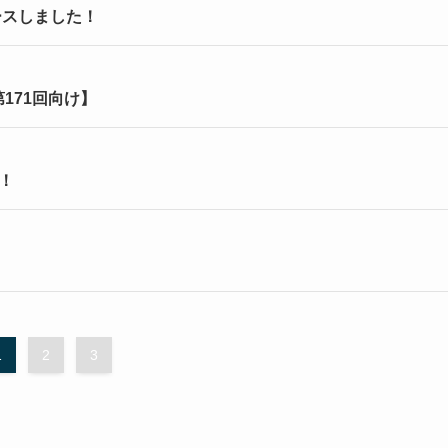
ースしました！
171回向け】
！
1
2
3