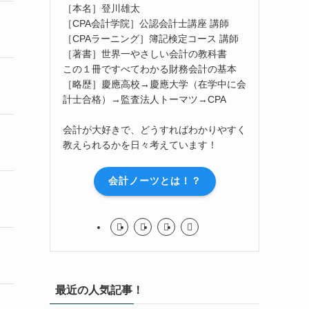
［本名］登川雄太
［CPA会計学院］公認会計士講座 講師
［CPAラーニング］簿記検定コース 講師
［著書］世界一やさしい会計の教科書
この１冊ですべてわかる財務会計の基本
［略歴］慶應高校→慶應大学（在学中に会
計士合格）→監査法人トーマツ→CPA
会計が大好きで、どうすればわかりやすく
教えられるかを日々考えています！
会計ノーツとは！？
最近の人気記事！