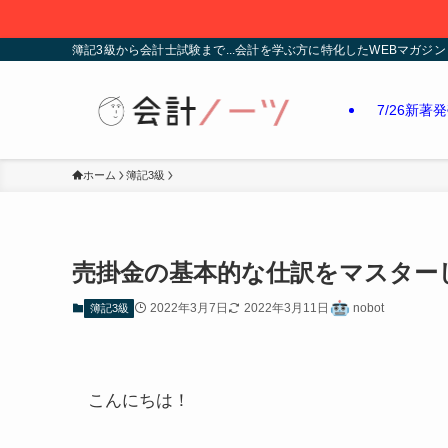
簿記3級から会計士試験まで...会計を学ぶ方に特化したWEBマガジン
7/26新著
ホーム
簿記3級
売掛金の基本的な仕訳をマスター
2022年3月7日
2022年3月11日
nobot
簿記3級
こんにちは！