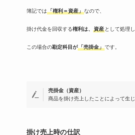
簿記では
「権利＝資産」
なので、
掛け代金を回収する
権利は、
資産
として処理
この場合の
勘定科目が
「売掛金」
です。
売掛金（資産）
商品を掛け売上したことによって生
掛け売上時の仕訳