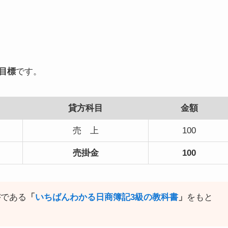
、
目標
です。
貸方科目
金額
売 上
100
売掛金
100
書
である
「
いちばんわかる日商簿記3級の教科書
」
をもと