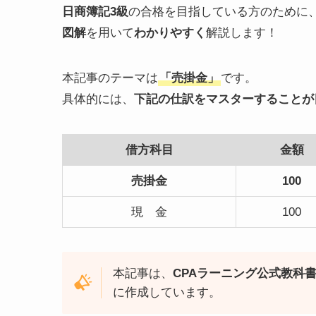
日商簿記3級
の合格を目指している方のために
図解
を用いて
わかりやすく
解説します！
本記事のテーマは
「売掛金」
です。
具体的には、
下記の仕訳をマスターすることが
借方科目
金額
売掛金
100
現 金
100
本記事は、
CPAラーニング公式教科
に作成しています。