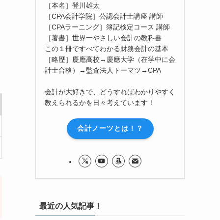
［本名］登川雄太
［CPA会計学院］公認会計士講座 講師
［CPAラーニング］簿記検定コース 講師
［著書］世界一やさしい会計の教科書
この１冊ですべてわかる財務会計の基本
［略歴］慶應高校→慶應大学（在学中に会
計士合格）→監査法人トーマツ→CPA
会計が大好きで、どうすればわかりやすく
教えられるかを日々考えています！
会計ノーツとは！？
最近の人気記事！