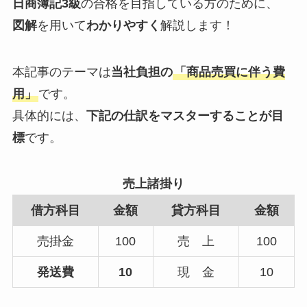
日商簿記3級
の合格を目指している方のために、
図解
を用いて
わかりやすく
解説します！
本記事のテーマは
当社負担の
「商品売買に伴う費
用」
です。
具体的には、
下記の仕訳をマスターすることが目
標
です。
売上諸掛り
借方科目
金額
貸方科目
金額
売掛金
100
売 上
100
発送費
10
現 金
10