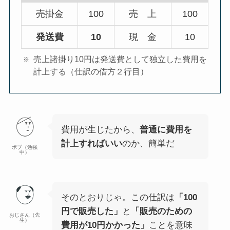
売掛金
100
売 上
100
発送費
10
現 金
10
売上諸掛り10円は発送費として独立した費用を
計上する（仕訳の借方２行目）
費用が生じたから、
普通に費用を
計上すればいい
のか、簡単だ
ボブ（勉強
中）
そのとおりじゃ。この仕訳は
「100
円で販売した」
と
「販売のための
おじさん（先
生）
費用が10円かかった」
ことを意味