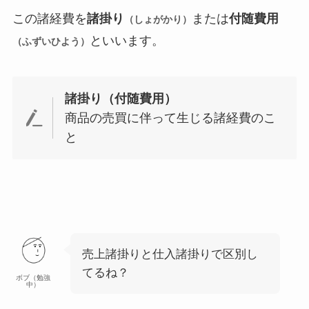
この諸経費を
諸掛り
または
付随費用
（しょがかり）
といいます。
（ふずいひよう）
諸掛り（付随費用）
商品の売買に伴って生じる諸経費のこ
と
売上諸掛りと仕入諸掛りで区別し
てるね？
ボブ（勉強
中）