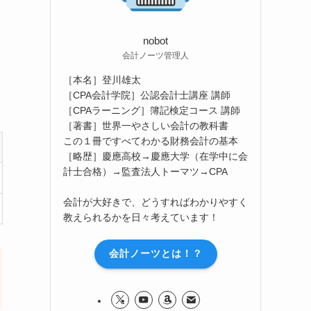
nobot
会計ノーツ管理人
［本名］登川雄太
［CPA会計学院］公認会計士講座 講師
［CPAラーニング］簿記検定コース 講師
［著書］世界一やさしい会計の教科書
この１冊ですべてわかる財務会計の基本
［略歴］慶應高校→慶應大学（在学中に会
計士合格）→監査法人トーマツ→CPA
会計が大好きで、どうすればわかりやすく
教えられるかを日々考えています！
会計ノーツとは！？