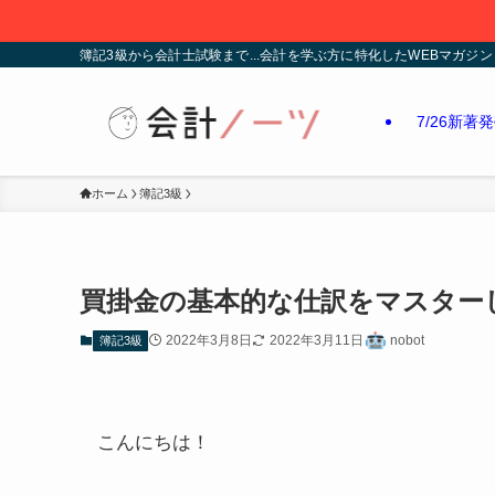
簿記3級から会計士試験まで...会計を学ぶ方に特化したWEBマガジン
7/26新著
ホーム
簿記3級
買掛金の基本的な仕訳をマスター
2022年3月8日
2022年3月11日
nobot
簿記3級
こんにちは！