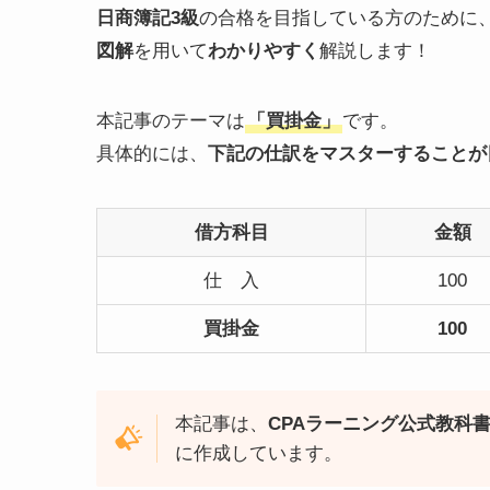
日商簿記3級
の合格を目指している方のために
図解
を用いて
わかりやすく
解説します！
本記事のテーマは
「買掛金」
です。
具体的には、
下記の仕訳をマスターすることが
借方科目
金額
仕 入
100
買掛金
100
本記事は、
CPAラーニング公式教科
に作成しています。