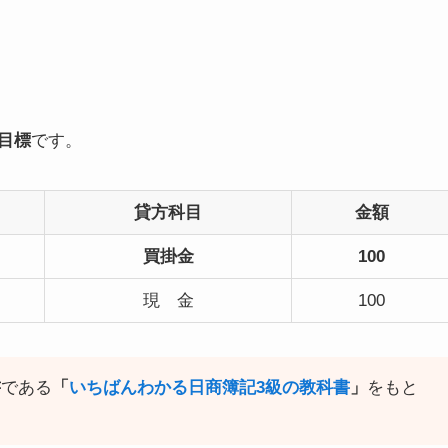
、
目標
です。
貸方科目
金額
買掛金
100
現 金
100
書
である
「
いちばんわかる日商簿記3級の教科書
」
をもと