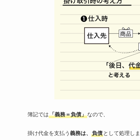
簿記では
「義務＝負債」
なので、
掛け代金を支払う
義務は、
負債
として処理し