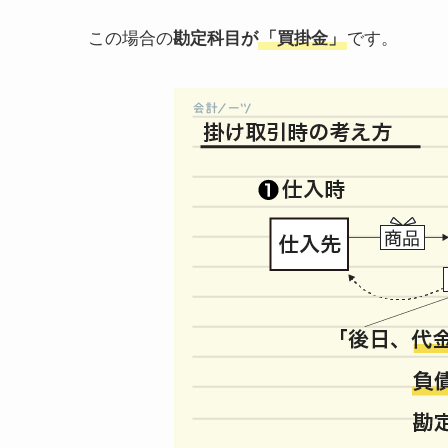
この場合の
勘定科目が
「買掛金」
です。