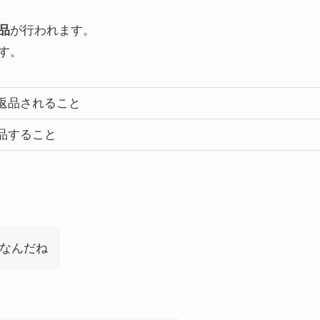
品
が行われます。
す。
返品されること
品すること
なんだね