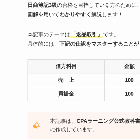
日商簿記3級
の合格を目指している方のために
図解
を用いて
わかりやすく
解説します！
本記事のテーマは
「返品取引」
です。
具体的には、
下記の仕訳をマスターすることが
借方科目
金額
売 上
100
買掛金
100
本記事は、
CPAラーニング公式教科
に作成しています。