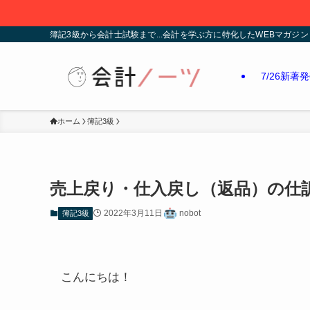
簿記3級から会計士試験まで...会計を学ぶ方に特化したWEBマガジン
7/26新著
ホーム
簿記3級
売上戻り・仕入戻し（返品）の仕
2022年3月11日
nobot
簿記3級
こんにちは！