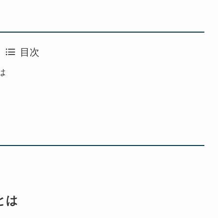
目次
は
とは