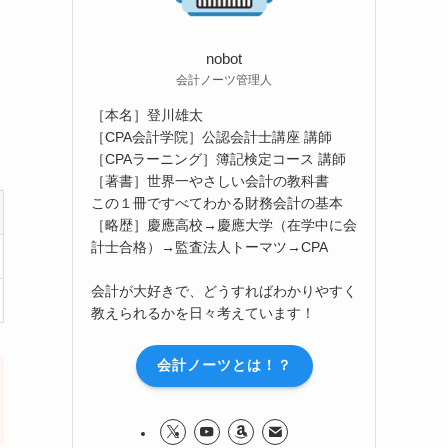
nobot
会計ノーツ管理人
［本名］登川雄太
［CPA会計学院］公認会計士講座 講師
［CPAラーニング］簿記検定コース 講師
［著書］世界一やさしい会計の教科書
この１冊ですべてわかる財務会計の基本
［略歴］慶應高校→慶應大学（在学中に会
計士合格）→監査法人トーマツ→CPA
会計が大好きで、どうすればわかりやすく
教えられるかを日々考えています！
会計ノーツとは！？