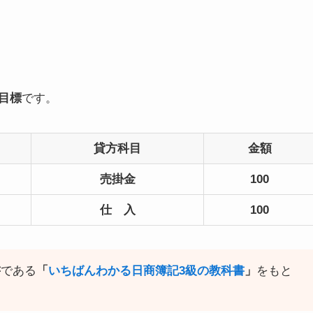
、
目標
です。
貸方科目
金額
売掛金
100
仕 入
100
書
である
「
いちばんわかる日商簿記3級の教科書
」
をもと