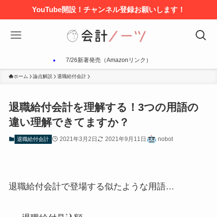
YouTube開設！チャンネル登録お願いします！
7/26新著発売（Amazonリンク）
ホーム
論点解説
退職給付会計
退職給付会計を理解する！3つの用語の
違い理解できてますか？
2021年3月2日
2021年9月11日
nobot
退職給付会計
退職給付会計で登場する似たような用語…