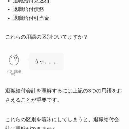
退職給付
見込額
退職給付
債務
退職給付
引当金
これらの用語の区別ついてますか？
うっ。。。
ボブ（勉強
中）
退職給付会計を理解するには上記の3つの用語をお
さえることが重要
です。
これらの区別を曖昧にしてしまうと、退職給付会
計は理解ができません。