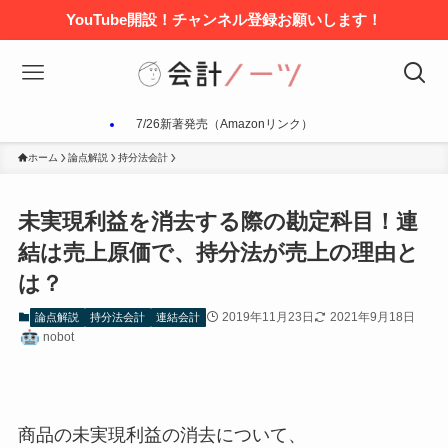
YouTube開設！チャンネル登録お願いします！
7/26新著発売（Amazonリンク）
ホーム
論点解説
持分法会計
未実現利益を消去する際の勘定科目！連
結は売上原価で、持分法が売上の理由と
は？
2019年11月23日
2021年9月18日
論点解説
持分法会計
連結会計
nobot
商品の未実現利益の消去について、