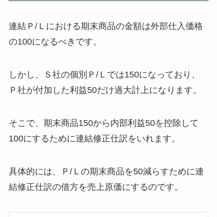
連結Ｐ/Ｌにおける期末商品の金額は
外部仕入価格
の100
になるべきです。
しかし、Ｓ社の
個別Ｐ/Ｌでは150
になっており、
Ｐ社が付加した利益50だけ過大計上になります。
そこで、
期末商品150から内部利益50を控除して
100にする
ために連結修正仕訳をいれます。
具体的には、
Ｐ/Ｌの期末商品を50減らす
ために
連
結修正仕訳の
借方を売上原価
にするのです。