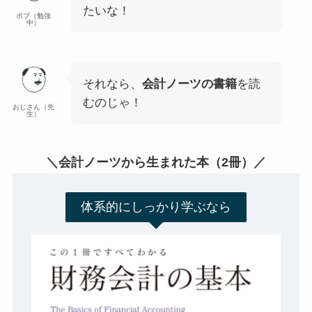
たいな！
ボブ（勉強
中）
それなら、
会計ノーツの書籍
を読
むのじゃ！
おじさん（先
生）
＼会計ノーツから生まれた本（2冊）／
体系的にしっかり学ぶなら