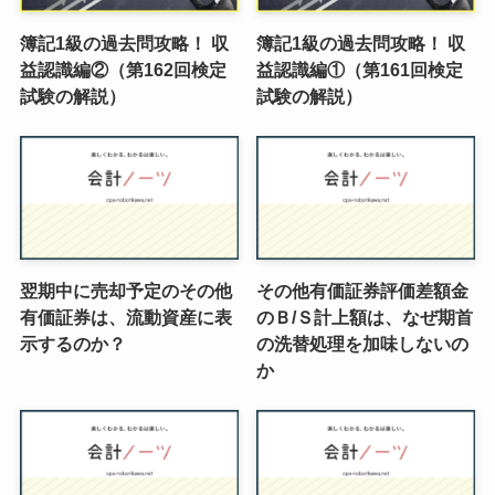
簿記1級の過去問攻略！ 収
簿記1級の過去問攻略！ 収
益認識編②（第162回検定
益認識編①（第161回検定
試験の解説）
試験の解説）
翌期中に売却予定のその他
その他有価証券評価差額金
有価証券は、流動資産に表
のＢ/Ｓ計上額は、なぜ期首
示するのか？
の洗替処理を加味しないの
か