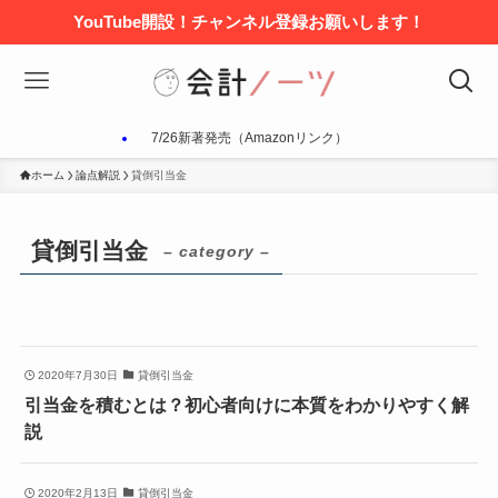
YouTube開設！チャンネル登録お願いします！
7/26新著発売（Amazonリンク）
ホーム
論点解説
貸倒引当金
貸倒引当金
– category –
2020年7月30日
貸倒引当金
引当金を積むとは？初心者向けに本質をわかりやすく解
説
2020年2月13日
貸倒引当金