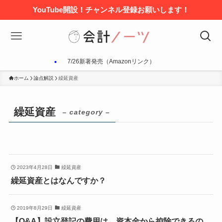
YouTube開設！チャンネル登録お願いします！
7/26新著発売（Amazonリンク）
ホーム
論点解説
繰延資産
繰延資産
– category –
2023年4月28日
繰延資産
繰延資産とはなんですか？
2019年8月29日
繰延資産
【Q&A】設立登記の費用は、資本金から控除できるの