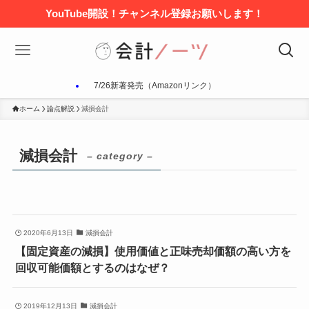
YouTube開設！チャンネル登録お願いします！
7/26新著発売（Amazonリンク）
ホーム
論点解説
減損会計
減損会計
– category –
2020年6月13日
減損会計
【固定資産の減損】使用価値と正味売却価額の高い方を
回収可能価額とするのはなぜ？
2019年12月13日
減損会計